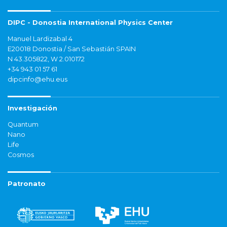
DIPC - Donostia International Physics Center
Manuel Lardizabal 4
E20018 Donostia / San Sebastián SPAIN
N 43.305822, W 2.010172
+34 943 01 57 61
dipcinfo@ehu.eus
Investigación
Quantum
Nano
Life
Cosmos
Patronato