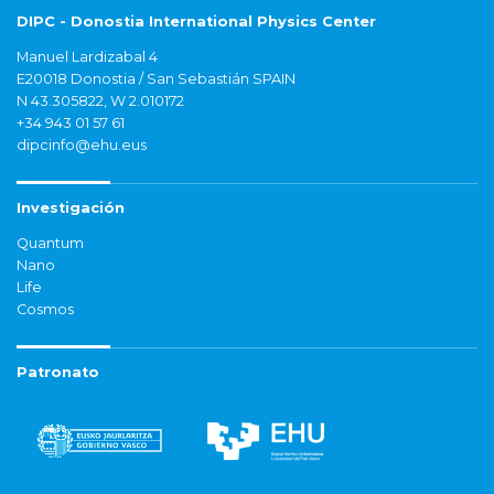
DIPC - Donostia International Physics Center
Manuel Lardizabal 4
E20018 Donostia / San Sebastián SPAIN
N 43.305822, W 2.010172
+34 943 01 57 61
dipcinfo@ehu.eus
Investigación
Quantum
Nano
Life
Cosmos
Patronato