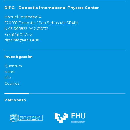
DIPC - Donostia International Physics Center
Manuel Lardizabal 4
E20018 Donostia / San Sebastián SPAIN
N 43.305822, W 2.010172
+34 943 01 57 61
dipcinfo@ehu.eus
Investigación
Quantum
Nano
Life
Cosmos
Patronato