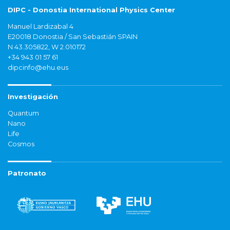
DIPC - Donostia International Physics Center
Manuel Lardizabal 4
E20018 Donostia / San Sebastián SPAIN
N 43.305822, W 2.010172
+34 943 01 57 61
dipcinfo@ehu.eus
Investigación
Quantum
Nano
Life
Cosmos
Patronato