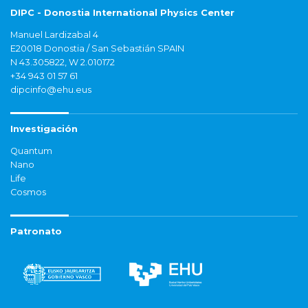
DIPC - Donostia International Physics Center
Manuel Lardizabal 4
E20018 Donostia / San Sebastián SPAIN
N 43.305822, W 2.010172
+34 943 01 57 61
dipcinfo@ehu.eus
Investigación
Quantum
Nano
Life
Cosmos
Patronato