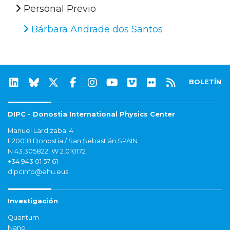
Personal Previo
Bárbara Andrade dos Santos
BOLETÍN
DIPC - Donostia International Physics Center
Manuel Lardizabal 4
E20018 Donostia / San Sebastián SPAIN
N 43.305822, W 2.010172
+34 943 01 57 61
dipcinfo@ehu.eus
Investigación
Quantum
Nano