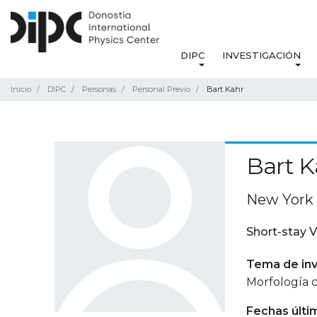
DIPC
INVESTIGACIÓN
Inicio
DIPC
Personas
Personal Previo
Bart Kahr
Bart K
New York 
Short-stay V
Tema de inv
Morfología cr
Fechas últi