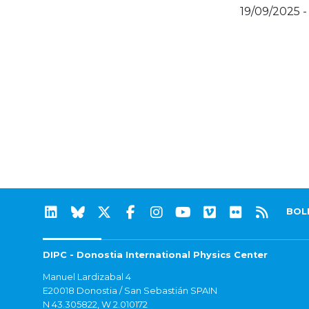
19/09/2025 
BOL
DIPC - Donostia International Physics Center
Manuel Lardizabal 4
E20018 Donostia / San Sebastián SPAIN
N 43.305822, W 2.010172