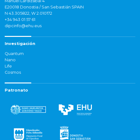
Manuel Lardizabal 4
E20018 Donostia / San Sebastián SPAIN
N 43.305822, W 2.010172
+34 943 01 57 61
dipcinfo@ehu.eus
Investigación
Quantum
Nano
Life
Cosmos
Patronato