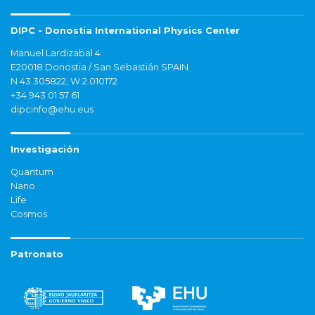
DIPC - Donostia International Physics Center
Manuel Lardizabal 4
E20018 Donostia / San Sebastián SPAIN
N 43.305822, W 2.010172
+34 943 01 57 61
dipcinfo@ehu.eus
Investigación
Quantum
Nano
Life
Cosmos
Patronato