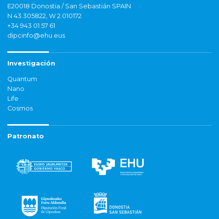
E20018 Donostia / San Sebastián SPAIN
N 43.305822, W 2.010172
+34 943 01 57 61
dipcinfo@ehu.eus
Investigación
Quantum
Nano
Life
Cosmos
Patronato