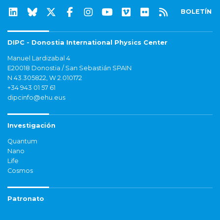
BOLETÍN
DIPC - Donostia International Physics Center
Manuel Lardizabal 4
E20018 Donostia / San Sebastián SPAIN
N 43.305822, W 2.010172
+34 943 01 57 61
dipcinfo@ehu.eus
Investigación
Quantum
Nano
Life
Cosmos
Patronato