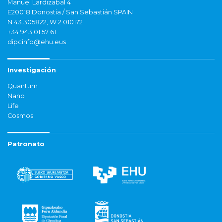
Manuel Lardizabal 4
E20018 Donostia / San Sebastián SPAIN
N 43.305822, W 2.010172
+34 943 01 57 61
dipcinfo@ehu.eus
Investigación
Quantum
Nano
Life
Cosmos
Patronato