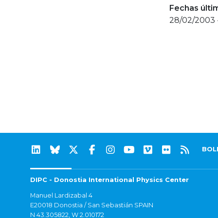
Fechas últi
28/02/2003 
BOL
DIPC - Donostia International Physics Center
Manuel Lardizabal 4
E20018 Donostia / San Sebastián SPAIN
N 43.305822, W 2.010172