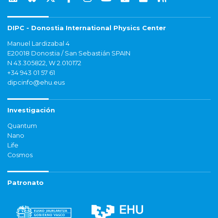
DIPC - Donostia International Physics Center
Manuel Lardizabal 4
E20018 Donostia / San Sebastián SPAIN
N 43.305822, W 2.010172
+34 943 01 57 61
dipcinfo@ehu.eus
Investigación
Quantum
Nano
Life
Cosmos
Patronato