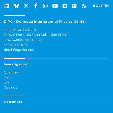
BOLETÍN
DIPC - Donostia International Physics Center
Manuel Lardizabal 4
E20018 Donostia / San Sebastián SPAIN
N 43.305822, W 2.010172
+34 943 01 57 61
dipcinfo@ehu.eus
Investigación
Quantum
Nano
Life
Cosmos
Patronato