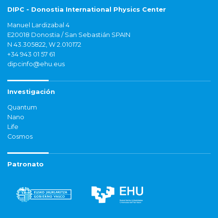
DIPC - Donostia International Physics Center
Manuel Lardizabal 4
E20018 Donostia / San Sebastián SPAIN
N 43.305822, W 2.010172
+34 943 01 57 61
dipcinfo@ehu.eus
Investigación
Quantum
Nano
Life
Cosmos
Patronato