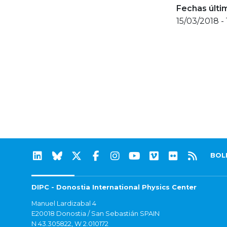
Fechas últi
15/03/2018 -
BOL
DIPC - Donostia International Physics Center
Manuel Lardizabal 4
E20018 Donostia / San Sebastián SPAIN
N 43.305822, W 2.010172