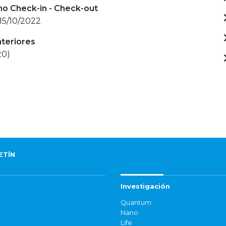
mo Check-in - Check-out
 15/10/2022
nteriores
20)
ETÍN
Investigación
Quantum
Nano
Life