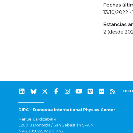
Fechas últi
13/10/2022 -
Estancias a
2 (desde 20
BOL
DIPC - Donostia International Physics Center
Manuel Lardizabal 4
E20018 Donostia / San Sebastián SPAIN
N 43.305822, W 2.010172