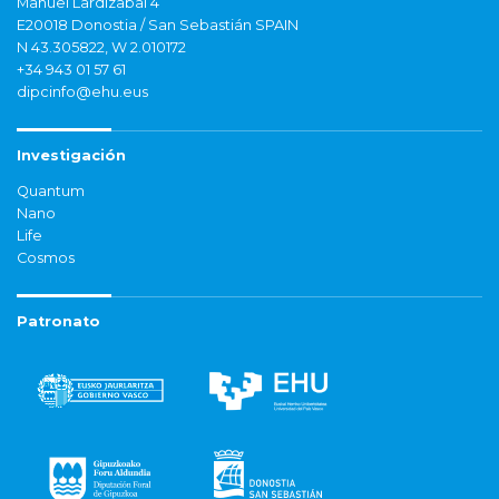
Manuel Lardizabal 4
E20018 Donostia / San Sebastián SPAIN
N 43.305822, W 2.010172
+34 943 01 57 61
dipcinfo@ehu.eus
Investigación
Quantum
Nano
Life
Cosmos
Patronato