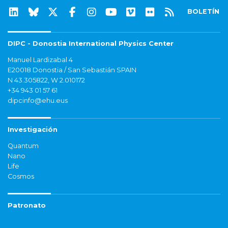
BOLETÍN
DIPC - Donostia International Physics Center
Manuel Lardizabal 4
E20018 Donostia / San Sebastián SPAIN
N 43.305822, W 2.010172
+34 943 01 57 61
dipcinfo@ehu.eus
Investigación
Quantum
Nano
Life
Cosmos
Patronato