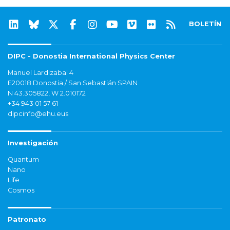
BOLETÍN
DIPC - Donostia International Physics Center
Manuel Lardizabal 4
E20018 Donostia / San Sebastián SPAIN
N 43.305822, W 2.010172
+34 943 01 57 61
dipcinfo@ehu.eus
Investigación
Quantum
Nano
Life
Cosmos
Patronato