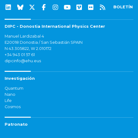
BOLETÍN
DIPC - Donostia International Physics Center
Manuel Lardizabal 4
E20018 Donostia / San Sebastián SPAIN
N 43.305822, W 2.010172
+34 943 01 57 61
dipcinfo@ehu.eus
Investigación
Quantum
Nano
Life
Cosmos
Patronato