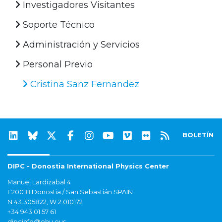
Investigadores Visitantes
Soporte Técnico
Administración y Servicios
Personal Previo
Cristina Sanz Fernandez
BOLETÍN
DIPC - Donostia International Physics Center
Manuel Lardizabal 4
E20018 Donostia / San Sebastián SPAIN
N 43.305822, W 2.010172
+34 943 01 57 61
dipcinfo@ehu.eus