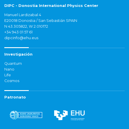
DIPC - Donostia International Physics Center
Manuel Lardizabal 4
E20018 Donostia / San Sebastián SPAIN
N 43.305822, W 2.010172
+34 943 01 57 61
dipcinfo@ehu.eus
Investigación
Quantum
Nano
Life
Cosmos
Patronato