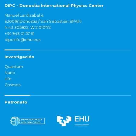
DIPC - Donostia International Physics Center
Manuel Lardizabal 4
E20018 Donostia / San Sebastián SPAIN
N 43.305822, W 2.010172
+34 943 01 57 61
dipcinfo@ehu.eus
Investigación
Quantum
Nano
Life
Cosmos
Patronato