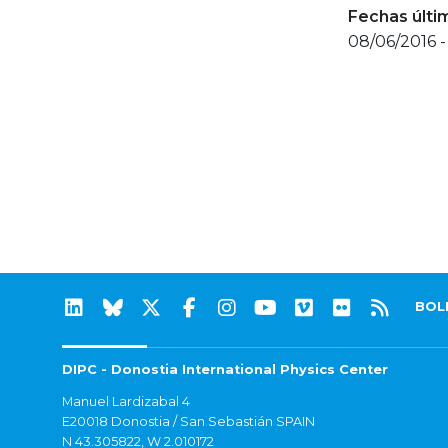
Fechas últi
08/06/2016 -
BOL
DIPC - Donostia International Physics Center
Manuel Lardizabal 4
E20018 Donostia / San Sebastián SPAIN
N 43.305822, W 2.010172