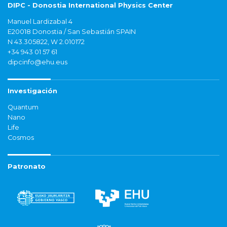
DIPC - Donostia International Physics Center
Manuel Lardizabal 4
E20018 Donostia / San Sebastián SPAIN
N 43.305822, W 2.010172
+34 943 01 57 61
dipcinfo@ehu.eus
Investigación
Quantum
Nano
Life
Cosmos
Patronato