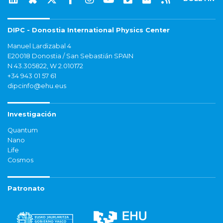
DIPC - Donostia International Physics Center
Manuel Lardizabal 4
E20018 Donostia / San Sebastián SPAIN
N 43.305822, W 2.010172
+34 943 01 57 61
dipcinfo@ehu.eus
Investigación
Quantum
Nano
Life
Cosmos
Patronato