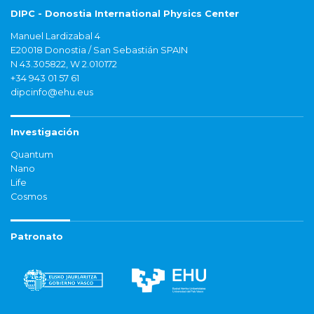
DIPC - Donostia International Physics Center
Manuel Lardizabal 4
E20018 Donostia / San Sebastián SPAIN
N 43.305822, W 2.010172
+34 943 01 57 61
dipcinfo@ehu.eus
Investigación
Quantum
Nano
Life
Cosmos
Patronato