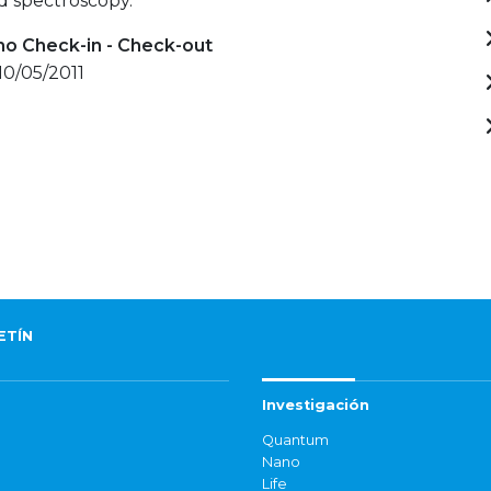
d spectroscopy.
mo Check-in - Check-out
 10/05/2011
ETÍN
Investigación
Quantum
Nano
Life