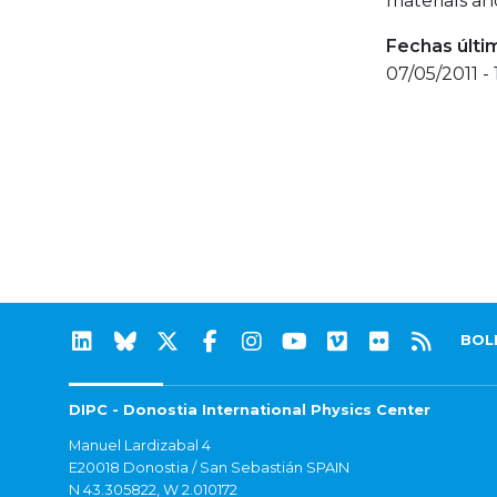
materials an
Fechas últi
07/05/2011 -
BOL
DIPC - Donostia International Physics Center
Manuel Lardizabal 4
E20018 Donostia / San Sebastián SPAIN
N 43.305822, W 2.010172