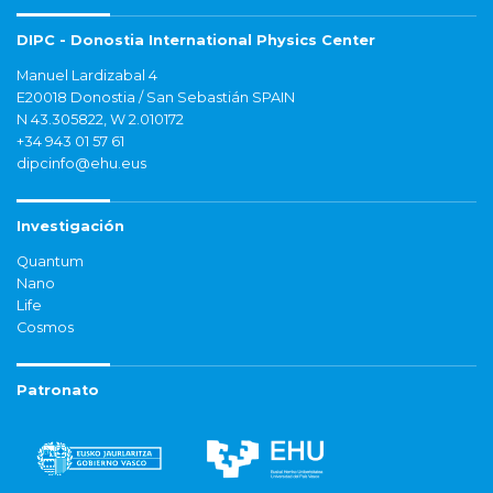
DIPC - Donostia International Physics Center
Manuel Lardizabal 4
E20018 Donostia / San Sebastián SPAIN
N 43.305822, W 2.010172
+34 943 01 57 61
dipcinfo@ehu.eus
Investigación
Quantum
Nano
Life
Cosmos
Patronato