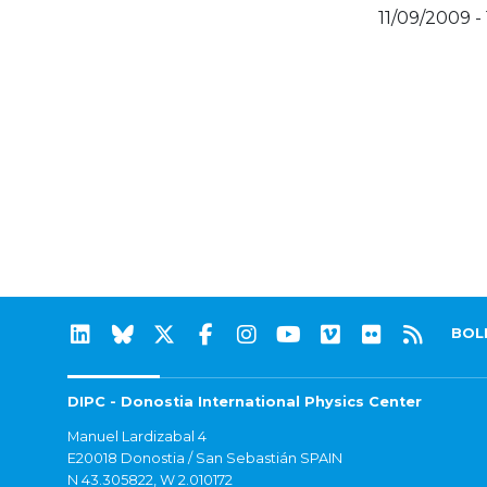
11/09/2009 -
BOL
DIPC - Donostia International Physics Center
Manuel Lardizabal 4
E20018 Donostia / San Sebastián SPAIN
N 43.305822, W 2.010172