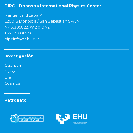
DIPC - Donostia International Physics Center
Manuel Lardizabal 4
E20018 Donostia / San Sebastián SPAIN
N 43.305822, W 2.010172
+34 943 01 57 61
dipcinfo@ehu.eus
Investigación
Quantum
Nano
Life
Cosmos
Patronato