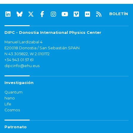
BOLETÍN
DIPC - Donostia International Physics Center
Manuel Lardizabal 4
E20018 Donostia / San Sebastián SPAIN
N 43.305822, W 2.010172
+34 943 01 57 61
dipcinfo@ehu.eus
Investigación
Quantum
Nano
Life
Cosmos
Patronato