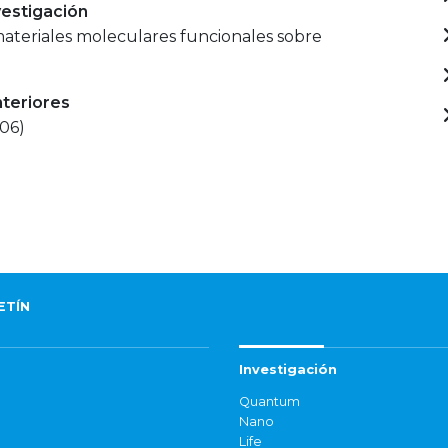
estigación
materiales moleculares funcionales sobre
nteriores
006)
ETÍN
Investigación
Quantum
Nano
Life