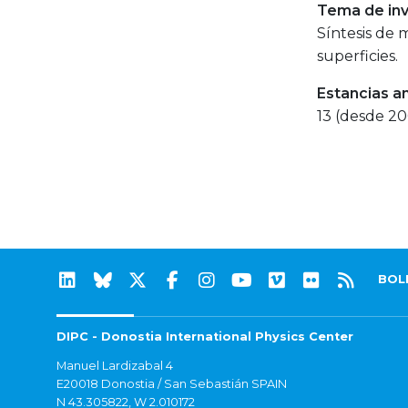
Tema de inv
Síntesis de 
superficies.
Estancias a
13 (desde 2
BOL
DIPC - Donostia International Physics Center
Manuel Lardizabal 4
E20018 Donostia / San Sebastián SPAIN
N 43.305822, W 2.010172