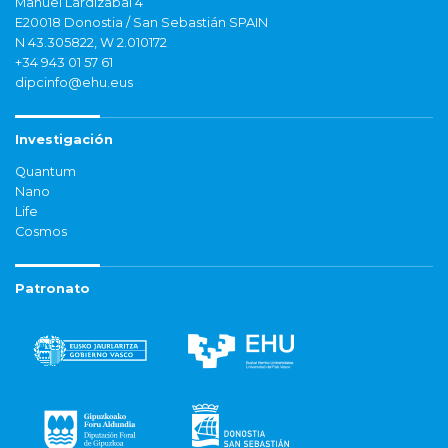
Manuel Lardizabal 4
E20018 Donostia / San Sebastián SPAIN
N 43.305822, W 2.010172
+34 943 01 57 61
dipcinfo@ehu.eus
Investigación
Quantum
Nano
Life
Cosmos
Patronato