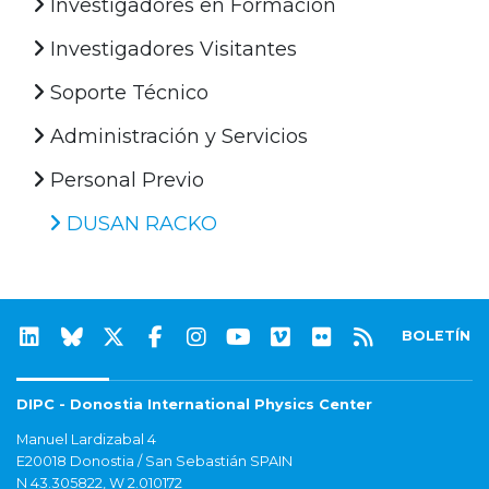
Investigadores en Formación
Investigadores Visitantes
Soporte Técnico
Administración y Servicios
Personal Previo
DUSAN RACKO
BOLETÍN
DIPC - Donostia International Physics Center
Manuel Lardizabal 4
E20018 Donostia / San Sebastián SPAIN
N 43.305822, W 2.010172