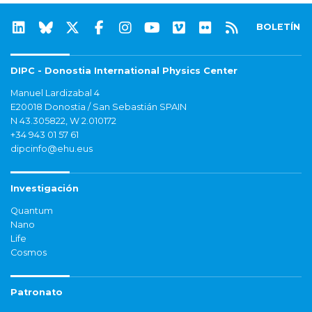
BOLETÍN
DIPC - Donostia International Physics Center
Manuel Lardizabal 4
E20018 Donostia / San Sebastián SPAIN
N 43.305822, W 2.010172
+34 943 01 57 61
dipcinfo@ehu.eus
Investigación
Quantum
Nano
Life
Cosmos
Patronato