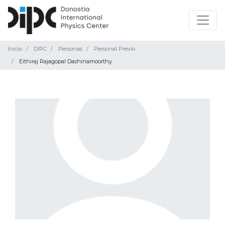
Inicio
DIPC
Personas
Personal Previo
Eithiraj Rajagopal Dashinamoorthy