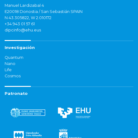
Manuel Lardizabal 4
E20018 Donostia / San Sebastián SPAIN
N 43.305822, W 2.010172
+34 943 01 57 61
dipcinfo@ehu.eus
Investigación
Quantum
Nano
Life
Cosmos
Patronato