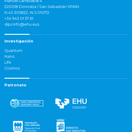
Manuel Lardizabal 4
E20018 Donostia / San Sebastián SPAIN
N 43.305822, W 2.010172
+34 943 01 57 61
dipcinfo@ehu.eus
Investigación
Quantum
Nano
Life
Cosmos
Patronato