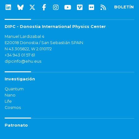
BOLETÍN
DIPC - Donostia International Physics Center
Manuel Lardizabal 4
E20018 Donostia / San Sebastián SPAIN
N 43.305822, W 2.010172
+34 943 01 57 61
dipcinfo@ehu.eus
Investigación
Quantum
Nano
Life
Cosmos
Patronato