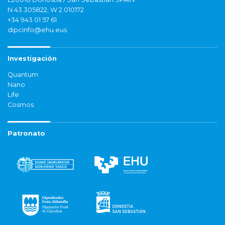
N 43.305822, W 2.010172
+34 943 01 57 61
dipcinfo@ehu.eus
Investigación
Quantum
Nano
Life
Cosmos
Patronato