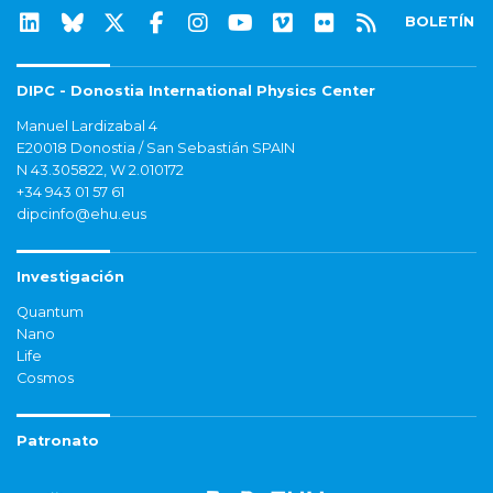
BOLETÍN
DIPC - Donostia International Physics Center
Manuel Lardizabal 4
E20018 Donostia / San Sebastián SPAIN
N 43.305822, W 2.010172
+34 943 01 57 61
dipcinfo@ehu.eus
Investigación
Quantum
Nano
Life
Cosmos
Patronato