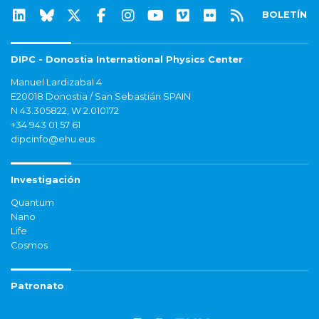
BOLETÍN
DIPC - Donostia International Physics Center
Manuel Lardizabal 4
E20018 Donostia / San Sebastián SPAIN
N 43.305822, W 2.010172
+34 943 01 57 61
dipcinfo@ehu.eus
Investigación
Quantum
Nano
Life
Cosmos
Patronato