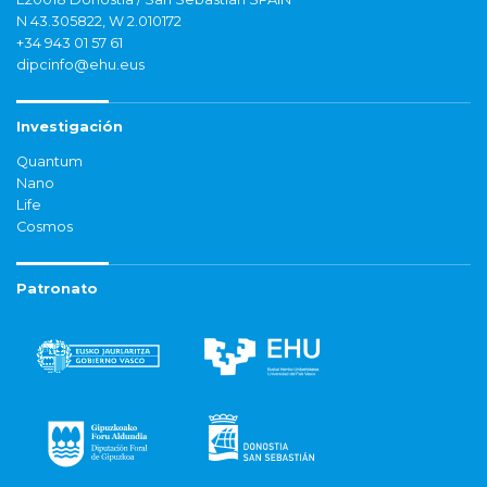
N 43.305822, W 2.010172
+34 943 01 57 61
dipcinfo@ehu.eus
Investigación
Quantum
Nano
Life
Cosmos
Patronato