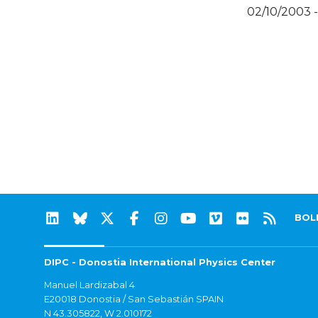
02/10/2003 
BOL
DIPC - Donostia International Physics Center
Manuel Lardizabal 4
E20018 Donostia / San Sebastián SPAIN
N 43.305822, W 2.010172