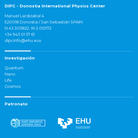
DIPC - Donostia International Physics Center
Manuel Lardizabal 4
E20018 Donostia / San Sebastián SPAIN
N 43.305822, W 2.010172
+34 943 01 57 61
dipcinfo@ehu.eus
Investigación
Quantum
Nano
Life
Cosmos
Patronato