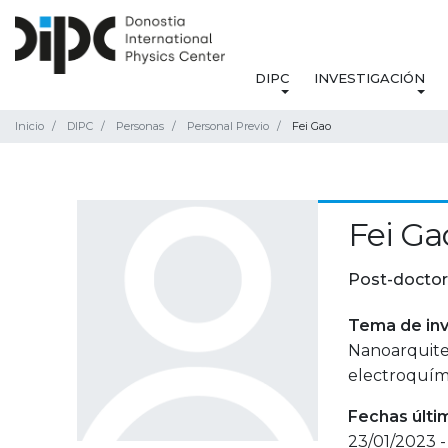
DIPC
INVESTIGACIÓN
Inicio
DIPC
Personas
Personal Previo
Fei Gao
Fei Ga
Post-doctor
Tema de inv
Nanoarquitec
electroquím
Fechas últi
23/01/2023 -