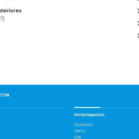
nteriores
1)
ETÍN
Investigación
Quantum
Nano
Life