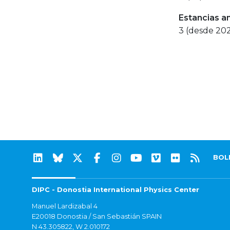
Estancias a
3 (desde 202
BOL
DIPC - Donostia International Physics Center
Manuel Lardizabal 4
E20018 Donostia / San Sebastián SPAIN
N 43.305822, W 2.010172