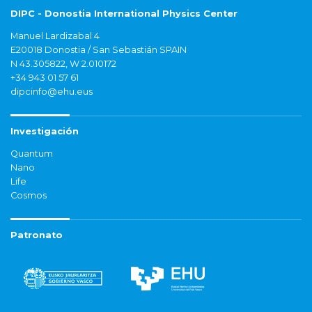
DIPC - Donostia International Physics Center
Manuel Lardizabal 4
E20018 Donostia / San Sebastián SPAIN
N 43.305822, W 2.010172
+34 943 01 57 61
dipcinfo@ehu.eus
Investigación
Quantum
Nano
Life
Cosmos
Patronato