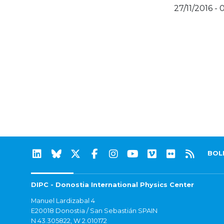
27/11/2016 - 
BOL
DIPC - Donostia International Physics Center
Manuel Lardizabal 4
E20018 Donostia / San Sebastián SPAIN
N 43.305822, W 2.010172